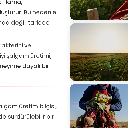
manlama,
luşturur. Bu nedenle
nda değil, tarlada
akterini ve
iyi şalgam üretimi,
eneyime dayalı bir
algam üretim bilgisi,
de sürdürülebilir bir