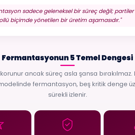
syon sadece geleneksel bir süreç değil; partiler ar
llü biçimde yönetilen bir üretim aşamasıdır."
Fermantasyonun 5 Temel Dengesi
korunur ancak süreç asla şansa bırakılmaz
modelinde fermantasyon, beş kritik denge ü
sürekli izlenir.
02
03
uz Oranı —
Hijyen ve Süreç
Ort
a Dengesi
Disiplini
Sıcaklık