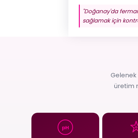
"Doğanay'da fermanta
sağlamak için kontro
Gelenek 
üretim 
01
pH
pH — Asitlik Seviyesi
T
Salamur
Laktik asit bakterileri şekeri