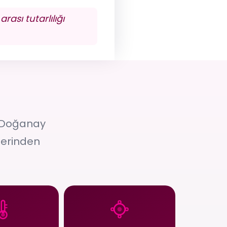
ası tutarlılığı
. Doğanay
zerinden
04
05
am Sıcaklığı
Oksijen Yönetimi
, fermantasyon
Oksijen teması ve kapalı