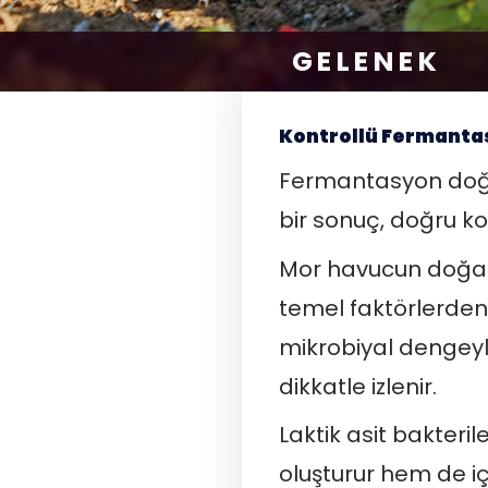
GELENEK
Kontrollü Fermantas
Fermantasyon doğad
bir sonuç, doğru koşu
Mor havucun doğal şe
temel faktörlerden 
mikrobiyal dengeyle
dikkatle izlenir.
Laktik asit bakteri
oluşturur hem de iç