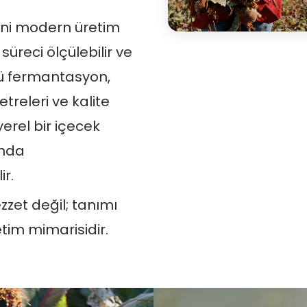
ini modern üretim
süreci ölçülebilir ve
llü fermantasyon,
releri ve kalite
erel bir içecek
ında
ir.
zzet değil; tanımı
etim mimarisidir.