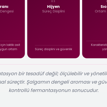
2
03
, istenmeyen
Ekipman temizliği, çapraz
hızını ve
ranı
Hijyen
Sıc
rganizmaları
bulaşın önlenmesi ve
doğrudan etk
 Dengesi
Süreç Disiplini
Ortam 
 ve laktik asit
kontrollü ortam koşulları;
sıcaklık
için uygun bir
fermantasyonun güvenli
karakt
mı oluşturur.
biçimde ilerlemesini
biçimde oluş
ru tuz oranı,
sağlayan temel
nun dengeli
unsurlardır.
n kritik öneme
için laktik asit
Karakteristi
sahiptir.
 uygun ortam
Süreç disiplini ve güvenlik
yön
asyon bir tesadüf değil; ölçülebilir ve yönetileb
l süreçtir. Şalgamın dengeli aroması ve güve
kontrollü fermantasyonun sonucudur.